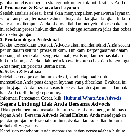
gambaran jelas mengenai strategi hukum terbaik untuk situasi Anda.
4. Penawaran & Kesepakatan Layanan
Setelah analisis selesai, kami akan menyampaikan penawaran layanan
yang transparan, termasuk estimasi biaya dan langkah-langkah hukum
yang akan ditempuh. Anda bisa menilai dan menyetujui kesepakatan
ini sebelum proses hukum dimulai, sehingga semuanya jelas dan bebas
dari kebingungan.
5. Pendampingan Profesional
Begitu kesepakatan tercapai, Advocis akan mendampingi Anda secara
penuh dalam seluruh proses hukum. Tim kami berpengalaman dalam
menangani perceraian, sengketa tanah, warisan, dan permasalahan
hukum lainnya. Anda tidak perlu khawatir karena hak dan kepentingan
Anda menjadi prioritas utama kami.
6. Selesai & Evaluasi
Setelah semua proses hukum selesai, kami tetap hadir untuk
memastikan Anda puas dengan layanan yang diberikan. Evaluasi ini
penting agar Anda merasa kasus terselesaikan dengan tuntas dan hak-
hak Anda terlindungi sepenuhnya.
Informasi Pemesanan Cepat, klik:
Hubungi WhatsApp Advocis
Segera Lindungi Hak Anda Bersama Advocis
Tidak perlu menunda masalah hukum yang bisa memengaruhi masa
depan Anda. Bersama
Advocis Solusi Hukum
, Anda mendapatkan
pendampingan profesional dari tim advokat dan konsultan hukum
terbaik di Yogyakarta.
Kami siap membantu Anda menavigasi setiap permasalahan hukum,