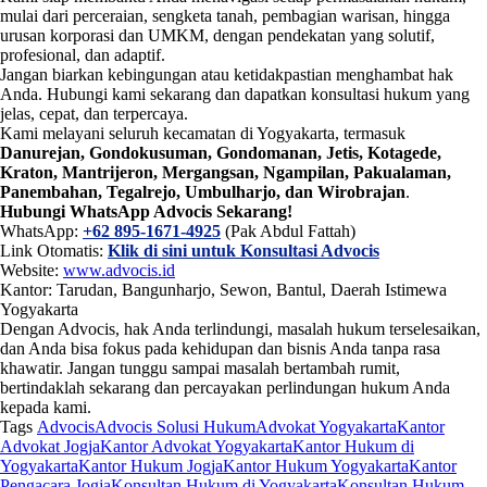
mulai dari perceraian, sengketa tanah, pembagian warisan, hingga
urusan korporasi dan UMKM, dengan pendekatan yang solutif,
profesional, dan adaptif.
Jangan biarkan kebingungan atau ketidakpastian menghambat hak
Anda. Hubungi kami sekarang dan dapatkan konsultasi hukum yang
jelas, cepat, dan terpercaya.
Kami melayani seluruh kecamatan di Yogyakarta, termasuk
Danurejan, Gondokusuman, Gondomanan, Jetis, Kotagede,
Kraton, Mantrijeron, Mergangsan, Ngampilan, Pakualaman,
Panembahan, Tegalrejo, Umbulharjo, dan Wirobrajan
.
Hubungi WhatsApp Advocis Sekarang!
WhatsApp:
+62 895-1671-4925
(Pak Abdul Fattah)
Link Otomatis:
Klik di sini untuk Konsultasi Advocis
Website:
www.advocis.id
Kantor: Tarudan, Bangunharjo, Sewon, Bantul, Daerah Istimewa
Yogyakarta
Dengan Advocis, hak Anda terlindungi, masalah hukum terselesaikan,
dan Anda bisa fokus pada kehidupan dan bisnis Anda tanpa rasa
khawatir. Jangan tunggu sampai masalah bertambah rumit,
bertindaklah sekarang dan percayakan perlindungan hukum Anda
kepada kami.
Tags
Advocis
Advocis Solusi Hukum
Advokat Yogyakarta
Kantor
Advokat Jogja
Kantor Advokat Yogyakarta
Kantor Hukum di
Yogyakarta
Kantor Hukum Jogja
Kantor Hukum Yogyakarta
Kantor
Pengacara Jogja
Konsultan Hukum di Yogyakarta
Konsultan Hukum