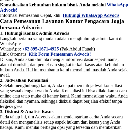
Konsultasikan kebutuhan hukum bisnis Anda melalui
WhatsApp
Advocis!
Informasi Pemesanan Cepat, klik:
Hubungi WhatsApp Advocis
Cara Pemesanan Layanan Kantor Pengacara Jogja
bersama Advocis:
1. Hubungi Kontak Admin Advocis
Langkah pertama yang mudah adalah menghubungi admin kami di
WhatsApp:
WhatsApp:
+62 895-1671-4925
(Pak Abdul Fattah)
Link Otomatis:
Klik Form Pemesanan Advocis!
Di sini, Anda akan diminta mengisi informasi dasar seperti nama,
alamat domisili, dan penjelasan singkat terkait kasus atau kebutuhan
hukum Anda. Hal ini membantu kami memahami masalah Anda sejak
awal.
2. Jadwalkan Konsultasi
Setelah menghubungi kami, Anda dapat memilih jadwal konsultasi
yang sesuai dengan waktu Anda. Konsultasi ini bisa dilakukan secara
online atau tatap muka di kantor kami. Kami memastikan waktu Anda
fleksibel dan nyaman, sehingga diskusi dapat berjalan efektif tanpa
tergesa-gesa.
3. Diskusi & Analisis Kasus
Pada tahap ini, tim Advocis akan mendengarkan cerita Anda secara
detail dan menganalisis setiap aspek hukum dari kasus yang Anda
hadapi. Kami menilai berbagai opsi yang tersedia dan memberikan