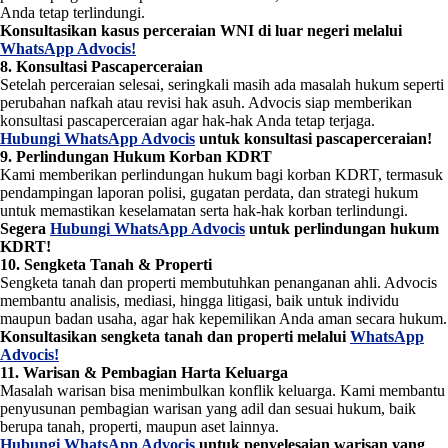
Anda tetap terlindungi.
Konsultasikan kasus perceraian WNI di luar negeri melalui
WhatsApp Advocis!
8. Konsultasi Pascaperceraian
Setelah perceraian selesai, seringkali masih ada masalah hukum seperti
perubahan nafkah atau revisi hak asuh. Advocis siap memberikan
konsultasi pascaperceraian agar hak-hak Anda tetap terjaga.
Hubungi WhatsApp Advocis
untuk konsultasi pascaperceraian!
9. Perlindungan Hukum Korban KDRT
Kami memberikan perlindungan hukum bagi korban KDRT, termasuk
pendampingan laporan polisi, gugatan perdata, dan strategi hukum
untuk memastikan keselamatan serta hak-hak korban terlindungi.
Segera
Hubungi WhatsApp Advocis
untuk perlindungan hukum
KDRT!
10. Sengketa Tanah & Properti
Sengketa tanah dan properti membutuhkan penanganan ahli. Advocis
membantu analisis, mediasi, hingga litigasi, baik untuk individu
maupun badan usaha, agar hak kepemilikan Anda aman secara hukum.
Konsultasikan sengketa tanah dan properti melalui
WhatsApp
Advocis!
11. Warisan & Pembagian Harta Keluarga
Masalah warisan bisa menimbulkan konflik keluarga. Kami membantu
penyusunan pembagian warisan yang adil dan sesuai hukum, baik
berupa tanah, properti, maupun aset lainnya.
Hubungi WhatsApp Advocis
untuk penyelesaian warisan yang