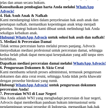
jelas dan aman secara hukum.
Konsultasikan pembagian harta Anda melalui
WhatsApp
Advocis!
4. Hak Asuh Anak & Nafkah
Kami mendampingi klien dalam penyelesaian hak asuh anak dan
penetapan nafkah, memastikan kepentingan anak tetap menjadi
prioritas. Strategi hukum kami dibuat untuk melindungi hak Anda
sekaligus kebaikan anak.
Hubungi WhatsApp Advocis
untuk solusi hak asuh dan nafkah!
5. Mediasi & Perceraian Damai
Tidak semua perceraian harus melalui proses panjang. Advocis
menyediakan mediasi profesional untuk perceraian damai, sehingga
kedua belah pihak dapat mencapai kesepakatan yang adil tanpa stres
berlebihan.
Dapatkan mediasi perceraian damai melalui
WhatsApp Advocis!
6. Pengurusan Dokumen & Akta Cerai
Kami membantu seluruh proses administrasi, termasuk pengurusan
dokumen dan akta cerai resmi, sehingga Anda tidak perlu khawatir
dengan prosedur birokrasi yang rumit.
Hubungi
WhatsApp Advocis!
untuk pengurusan dokumen
perceraian Anda!
7. Perceraian WNI di Luar Negeri
Jika Anda adalah WNI yang menghadapi perceraian di luar negeri,
Advocis dapat memberikan panduan hukum internasional serta
pendampingan sesuai prosedur di Indonesia, memastikan hak-hak