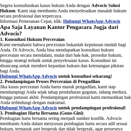
Segera konsultasikan kasus hukum Anda dengan
Advocis Solusi
Hukum
. Kami siap membantu Anda menyelesaikan masalah hukum
secara profesional dan terpercaya.
Informasi Pemesanan Cepat, klik:
Hubungi WhatsApp Advocis
Apa Saja Layanan Kantor Pengacara Jogja dari
Advocis?
1. Konsultasi Hukum Perceraian
Kami memahami bahwa perceraian bukanlah keputusan mudah bagi
Anda. Di Advocis, Anda bisa mendapatkan konsultasi hukum
perceraian secara mendalam, mulai dari hak-hak, prosedur hukum,
hingga strategi terbaik untuk penyelesaian kasus. Konsultasi ini
dirancang untuk memberi kepastian hukum dan ketenangan pikiran
bagi Anda.
Hubungi WhatsApp Advocis
untuk konsultasi sekarang!
2. Pendampingan Proses Perceraian di Pengadilan
Jika kasus perceraian Anda harus masuk pengadilan, kami siap
mendampingi Anda sejak tahap pendaftaran gugatan, sidang mediasi,
hingga putusan akhir. Pendampingan profesional kami memastikan hak
Anda terlindungi dengan maksimal.
Hubungi WhatsApp Advocis
untuk pendampingan profesional!
3. Pembagian Harta Bersama (Gono-Gini)
Pembagian harta bersama sering menjadi sumber konflik. Advocis
membantu Anda dalam menyusun pembagian harta secara adil sesuai
hukum, termasuk aset bergerak dan tidak bergerak, agar prosesnya