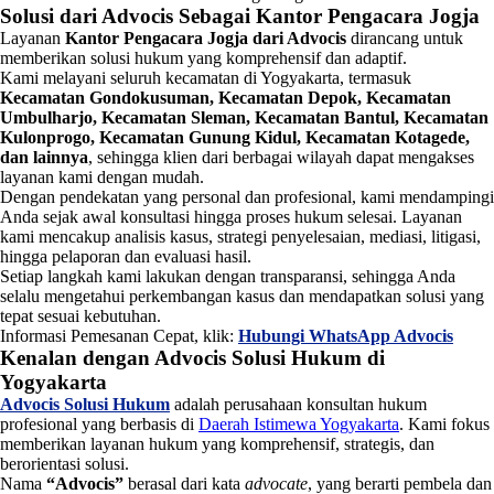
Solusi dari Advocis Sebagai Kantor Pengacara Jogja
Layanan
Kantor Pengacara Jogja dari Advocis
dirancang untuk
memberikan solusi hukum yang komprehensif dan adaptif.
Kami melayani seluruh kecamatan di Yogyakarta, termasuk
Kecamatan Gondokusuman, Kecamatan Depok, Kecamatan
Umbulharjo, Kecamatan Sleman, Kecamatan Bantul, Kecamatan
Kulonprogo, Kecamatan Gunung Kidul, Kecamatan Kotagede,
dan lainnya
, sehingga klien dari berbagai wilayah dapat mengakses
layanan kami dengan mudah.
Dengan pendekatan yang personal dan profesional, kami mendampingi
Anda sejak awal konsultasi hingga proses hukum selesai. Layanan
kami mencakup analisis kasus, strategi penyelesaian, mediasi, litigasi,
hingga pelaporan dan evaluasi hasil.
Setiap langkah kami lakukan dengan transparansi, sehingga Anda
selalu mengetahui perkembangan kasus dan mendapatkan solusi yang
tepat sesuai kebutuhan.
Informasi Pemesanan Cepat, klik:
Hubungi WhatsApp Advocis
Kenalan dengan Advocis Solusi Hukum di
Yogyakarta
Advocis Solusi Hukum
adalah perusahaan konsultan hukum
profesional yang berbasis di
Daerah Istimewa Yogyakarta
. Kami fokus
memberikan layanan hukum yang komprehensif, strategis, dan
berorientasi solusi.
Nama
“Advocis”
berasal dari kata
advocate
, yang berarti pembela dan