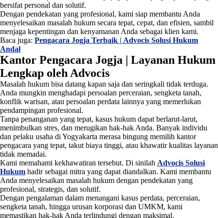
bersifat personal dan solutif.
Dengan pendekatan yang profesional, kami siap membantu Anda
menyelesaikan masalah hukum secara tepat, cepat, dan efisien, sambil
menjaga kepentingan dan kenyamanan Anda sebagai klien kami.
Baca juga:
Pengacara Jogja Terbaik | Advocis Solusi Hukum
Andal
Kantor Pengacara Jogja | Layanan Hukum
Lengkap oleh Advocis
Masalah hukum bisa datang kapan saja dan seringkali tidak terduga.
Anda mungkin menghadapi persoalan perceraian, sengketa tanah,
konflik warisan, atau persoalan perdata lainnya yang memerlukan
pendampingan profesional.
Tanpa penanganan yang tepat, kasus hukum dapat berlarut-larut,
menimbulkan stres, dan merugikan hak-hak Anda. Banyak individu
dan pelaku usaha di Yogyakarta merasa bingung memilih kantor
pengacara yang tepat, takut biaya tinggi, atau khawatir kualitas layanan
tidak memadai.
Kami memahami kekhawatiran tersebut. Di sinilah
Advocis Solusi
Hukum
hadir sebagai mitra yang dapat diandalkan. Kami membantu
Anda menyelesaikan masalah hukum dengan pendekatan yang
profesional, strategis, dan solutif.
Dengan pengalaman dalam menangani kasus perdata, perceraian,
sengketa tanah, hingga urusan korporasi dan UMKM, kami
memastikan hak-hak Anda terlindungi dengan maksimal.